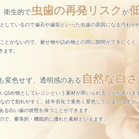
虫歯の再発リスク
、衛生的で
が
としているので歯石や歯垢といった
虫歯の原因になる汚れが
ことがないので、
被せ物や詰め物との間に隙間ができにくく
きます。
自然な白さ
も変色せず、透明感のある
い詰め物としてレジンという素材が用いられることがありま
なので割れやすく、経年劣化で黄色く変色してしまいますが
ある白い歯の状態を保つことができます。
ので、審美的・機能的に優れた素材といえます。