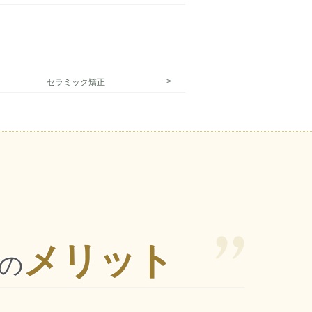
セラミック矯正
メリット
の