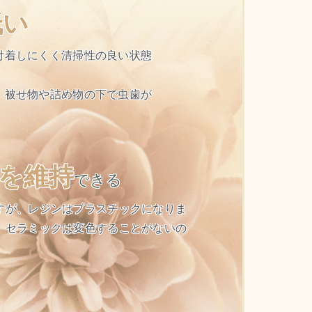
低い
付着しにくく清掃性の良い状態
、被せ物や詰め物の下で虫歯が
を維持
できる
すが、レジンはプラスチックになりま
、
セラミックは変色することがない
の