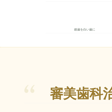
銀歯を白い歯に
審美歯科