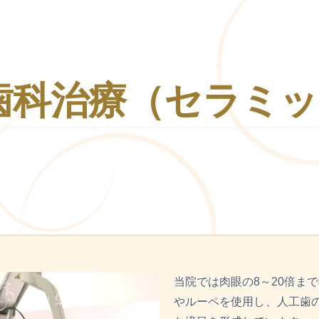
歯科治療
（セラミッ
当院では
肉眼の8～20倍ま
やルーペを使用し、人工歯の