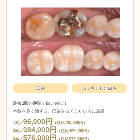
臼歯
スッキリした白さ
最短2回の通院で白い歯に！
本数を多く治す方、臼歯を白くしたい方に最適
96,000円
1本／
（税込105,600円）
384,000円
4本／
（税込422,400円）
576,000円
6本／
（税込633,600円）