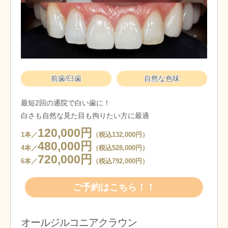
前歯/臼歯
自然な色味
最短2回の通院で白い歯に！
白さも自然な見た目も拘りたい方に最適
120,000円
1本／
（税込132,000円）
480,000円
4本／
（税込528,000円）
720,000円
6本／
（税込792,000円）
ご予約はこちら！！
オールジルコニアクラウン